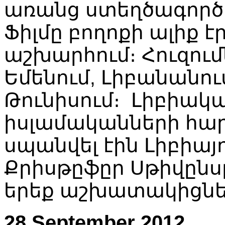
առանց
ստեղծագոր
Ֆիլմը
բողոքի
ալիք
է
աշխարհում։
Հուզում
Եմենում
,
Լիբանանու
Թունիսում։
Լիբիակ
իսլամականների
հա
սպանվել
էին
Լիբիայ
Քրիսթըֆըր
Սթիվընս
երեք
աշխատակիցնե
28 September 2012