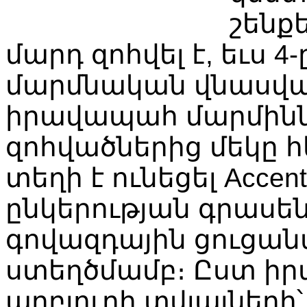
շենք
մարդ
զոհվել
է
,
եւս
4-
մարմնական
վնասվա
իրավապահ
մարմին
զոհվածներից
մեկը
հ
տեղի
է
ունեցել
Accent
ընկերության
գրասեն
գովազդային
ցուցան
ստեղծմամբ։
Ըստ
իր
աղբյուրի
տվյալների՝