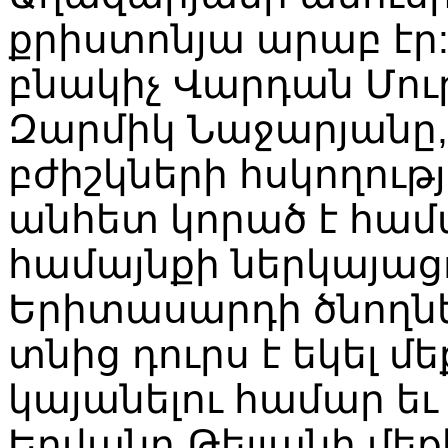
քրիստոնյա
արաբ
էր
բնակիչ
Վարդան
Մու
Զարմիկ
Նաջարյանը
բժիշկների
հսկողութ
անհետ
կորած
է
համ
համայնքի
ներկայաց
Երիտասարդի
ծնողն
տնից
դուրս
է
եկել
մե
կայանելու
համար
եւ
Երվանդ
Թելյանի
մեք