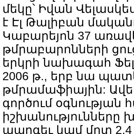
մեկը՝ Իվան Վելասկե
է Էլ Թալիբան մական
Կաբարեյոն 37 առավ
թմրաբարոնների ցուց
երկրի նախագահ Ֆել
2006 թ., երբ նա պ
թմրամաֆիային: Ավել
գործում օգնության 
իշխանությունները խ
պարգեւ կամ մոտ 2.4