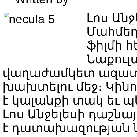
Լոս
Անջ
Մահմե
ֆիլմի
հ
Նաքուլա
վաղաժամկետ
ազա
խախտելու
մեջ։
Կին
է
կալանքի
տակ
եւ
պ
Լոս
Անջելեսի
դաշնայ
է
դատախազության