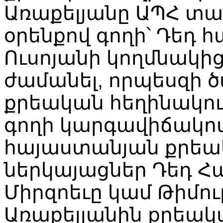
Առաքելյանը ԱՊՀ տ
օրենքով գողի՝ Դեդ
Ուսոյանի կողմնակիցն
ժամանել, որպեսզի
քրեական հեղինակու
գողի կարգավիճակով
հայաստանյան քրեա
ներկայացներ Դեդ Հ
Միրզոեւը կամ Թիմու
Առաքելյանին քրեակ