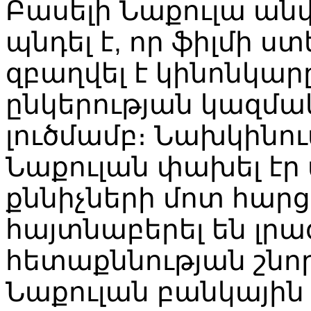
Բասելի
Նաքուլա
ան
պնդել
է
,
որ
ֆիլմի
ստ
զբաղվել
է
կինոնկար
ընկերության
կազմա
լուծմամբ։
Նախկինու
Նաքուլան
փախել
էր
քննիչների
մոտ
հարց
հայտնաբերել
են
լր
հետաքննության
շնո
Նաքուլան
բանկային