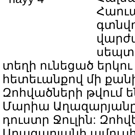
Հաու
գտնվ
վարժ
սեպտ
տեղի
ունեցած
երկու
հետեւանքով
մի
քան
Զոհվածների
թվում
ե
Մարիա
Աղազարյան
դուստր
Ջուլին
:
Զոհվե
Աղազարյանի
ամուս