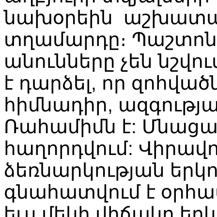
նախօրեին
աշխատա
տղամարդը։
Պաշտո
անունները
չեն
նշվու
է
դարձել
,
որ
զոհված
հիմնադիր
,
ազգությ
Ռահամիմն
է
:
Մնացա
հաղորդվում
:
Վիրավո
ձեռնարկության
երկո
գնահատվում
է
օրհ
եւս
մեկի
վիճակը
երկ