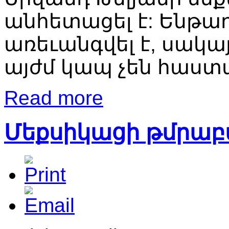
անհետացել
է
:
Ենթադ
առեւանգվել
է
,
սակա
այժմ
կապ
չեն
հաստ
Read more
Մեքսիկացի թմրաբա