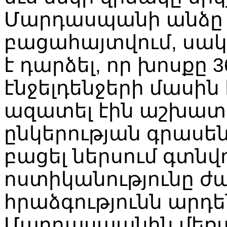
Մարդասպանի
անձը
բացահայտվում
,
սակ
է
դարձել
,
որ
խոսքը
3
էնջելդենջերի
մասին
ազատել
էին
աշխատ
ընկերության
գրասեն
բացել
ներսում
գտնվ
ոստիկանությունը
ժա
հրաձգությունն
արդե
Մարդասպանին
մեռ