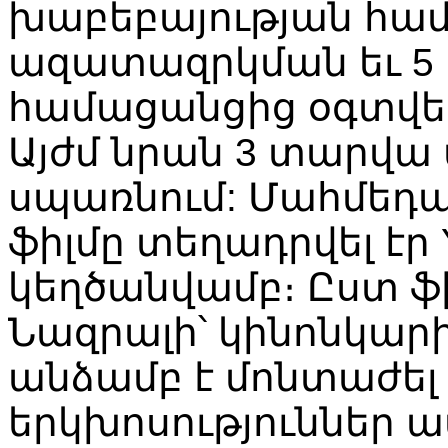
խաբեբայության
հա
ազատազրկման
եւ
5
համացանցից
օգտվե
Այժմ
նրան
3
տարվա
սպառնում
:
Մահմեդա
ֆիլմը
տեղադրվել
էր
կեղծանվամբ։
Ըստ
ֆ
Նազրալի՝
կինոնկար
անձամբ
է
մոնտաժել
երկխոսություններ
ա