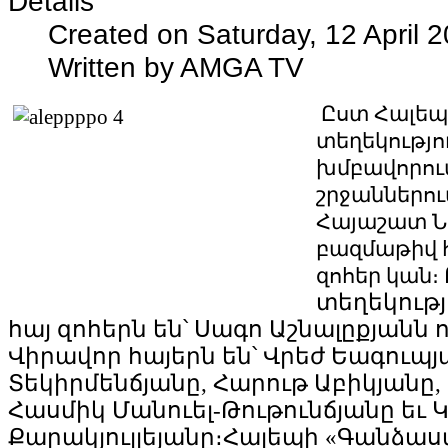
Details
Created on Saturday, 12 April 
Written by AMGA TV
Ըստ Հալեպ
տեղեկությու
խմբավորու
շրջաններու
Հայաշատ Ն
բազմաթիվ
զոհեր կան։
տեղեկությ
հայ
զոհերն
են՝
Սագո
Աշնալըքյանն
ո
Վիրավոր
հայերն
են՝
Վրեժ
Եագուպյ
Տեկիրմենճյանը, Հարութ
Աբիկյանը,
Հասմիկ
Մանուել
-
Թութունճյանը եւ
Քարակյուլլեյանը։Հալեպի
«
Գանձաս