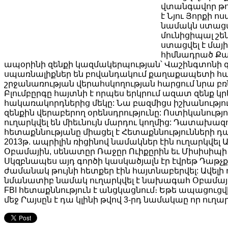
վտանգավոր թույ
է Նյու Յորքի ո
նամակն ստացվել
մունիցիպալ շեն
ստացվել է մայի
հիմնադրած Ք
ապօրինի զենքի կազմակերպության՝ Վաշինգտոնի գրա
սպառնալիքներ են բովանդակում քաղաքապետի հաս
շրջանառության վերահսկողության հարցում նրա բ
Բլումբըրգը հայտնի է որպես երկրում ազատ զենք կ
հակառակորդներից մեկը: Նա բազմիցս իշխանությու
զենքին վերաբերող օրենսդրությունը: Ոստիկանությո
ուղարկվել են միեւնույն մարդու կողմից: Դատախ
հետաքննությանը միացել է Հետաքննությունների դաշ
2013թ. ապրիլին ռիցինով նամակներ էին ուղարկվե
Օբամային, սենատըր Ռաջըր Ուիքըրին եւ Միսիսիպ
Սկզբնապես այդ գործի կասկածյալն էր էվրեթ Դաթչ
ժամանակ թույնի հետքեր էին հայտնաբերվել: Ավելի
նմանատիբ նամակ ուղարկվել է նախագահ Օբամայ
FBI հետաքննություն է անցկացնում։ Եթե ապացուց
մեջ Րայսըն է դա կլինի թվով 3-րդ նամակաը որ ուղ