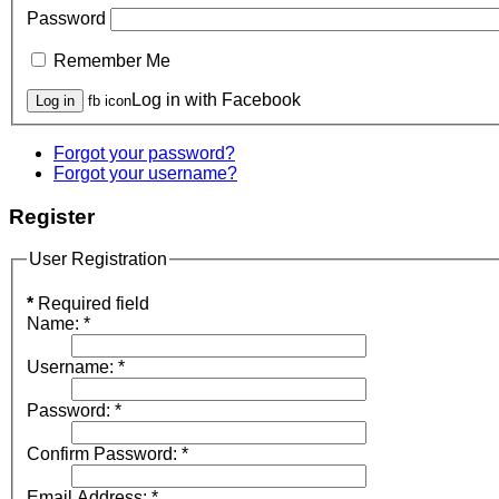
Password
Remember Me
Log in with Facebook
fb icon
Forgot your password?
Forgot your username?
Register
User Registration
*
Required field
Name:
*
Username:
*
Password:
*
Confirm Password:
*
Email Address:
*