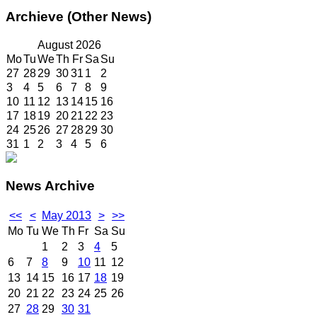
Archieve
(Other News)
August
2026
Mo
Tu
We
Th
Fr
Sa
Su
27
28
29
30
31
1
2
3
4
5
6
7
8
9
10
11
12
13
14
15
16
17
18
19
20
21
22
23
24
25
26
27
28
29
30
31
1
2
3
4
5
6
News
Archive
<<
<
May 2013
>
>>
Mo
Tu
We
Th
Fr
Sa
Su
1
2
3
4
5
6
7
8
9
10
11
12
13
14
15
16
17
18
19
20
21
22
23
24
25
26
27
28
29
30
31