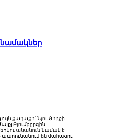
վ նամակներ
ույն քաղաքի` Նյու Յորքի
յքլ Բլումբըրգին
երկու անանուն նամակ է
ք պարունակում են մահացու