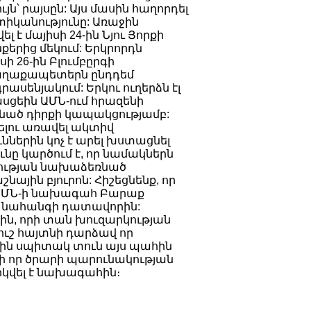
ն՝ րայսըն: Այս մասին հաղորդել
ստիկանությունը: Առաջին
 է մայիսի 24-ին Նյու Յորքի
քերից մեկում: Երկրորդն
սի 26-ին Բլումբըրգի
աղաքապետերն ընդդեմ
սենյակում: Երկու ուղերձն էլ
ցեին ԱՄՆ-ում հրազենի
ռնած դիրքի կապակցությամբ:
րելու առավել ակտիվ
ններին կոչ է արել խստացնել
ւնը կարծում է, որ նամակներն
ազության նախաձեռնած
նային բյուրոն: Հիշեցնենք, որ
լ ԱՄՆ-ի նախագահ Բարաք
ի նահանգի դատավորին:
քին, որի տան խուզարկության
 ուշ հայտնի դարձավ որ
ին սպիտակ տուն այս պահին
վի որ ծրարի պարունակության
արկվել է նախագահին։