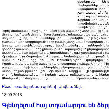
գետերը
կարող
են
դ
հեղեղումներ
առաջ
ավազանում
մրրիկ
շարունակվում
մինչ
Քերըլայնայի
ոստիկ
Ֆլորենս
արեւադար
իրավիճակի
ժամա
մասին
գերատեսչու
-
Որոշ
ժամանակ
առաջ
ոստիկանության
սպաները
ձերբակալել
են
5
փողոցի
եւ
Դասըն
փողոցի
խաչմերուկում
տեղակայված
խանութը
ե
մեղադրանքներ
,
մանրամասները
կհրապարակվեն
ավելի
ուշ
,-
հայ
բաժանմունքի
սոցցանցում
:
Տեղի
բնակիչները
սուպերմարկետի
մե
կողոպուտի
մասին
:
Նրանք
որոշել
են
չմիջամտել
տեղի
ունեցածին
ե
գործերը
դատարանները
քննարկում
են
արագացված
ընթացակար
աստիճանաբար
նվազում
է
,
այնուամենայնիվ
այն
շարունակում
է
բ
Հյուսիսային
ու
Հարավային
Քերըլայնա
նահանգներում
դեռ
բարձր
է
նախագահ
Թրամփը
շարունակում
է
հետեւել
Ֆլորենս
փոթորկին
ար
Բացի
այդ
,
նախագահը
նաեւ
հեռախոսազրույց
է
ունեցել
Մըրտըլ
Բի
քաղաքապետերի
հետ
եւ
քննարկել
փրկարարական
աշխատանքնե
անհրաժեշտության
դեպքում
:
Հյուսիսային
Քերըլայնայի
իշխանությո
օրերին
նահանգում
կարող
է
տեղի
ունենալ
ամենաընդգրկուն
հեղեղ
Գետերում
ջրի
մակարդակը
շարունակում
է
բարձրանալ
անձրեւներ
Read more: Ֆլորենսի զոհերի թիվն աճել է
18-09-2018
Գլենդելում հայ տղամարդու են ձե