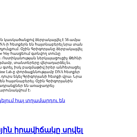
ան
կասկածանքով
ձերբակալվել
է
58-
ամյա
NA-
ի
հետքերն
են
հայտնաբերել
նրա
տան
դյունքում։
Օշին
Գրիգորյանը
ձերբակալվել
oe Way
հասցեում
գտնվող
տունը
։
Ոստիկանության
ներկայացուցիչ
Թեհնի
ցմամբ
,
տանտերերը
վերադարձել
եւ
ն
գտել
,
իսկ
բազմաթիվ
իրեր
անհետացել
ime Lab-
ը
փորձաքննությամբ
DNA
հետքեր
ւ
դուրս
եկել
Գրիգորյանի
հետքի
վրա։
Նրա
են
հայտնաբերել։
Օշին
Գրիգորյանին
ադրանքներ
են
առաջադրել։
արունակվում
է։
նդելում հայ տղամարդու են
ին իրավիճակը սրվել