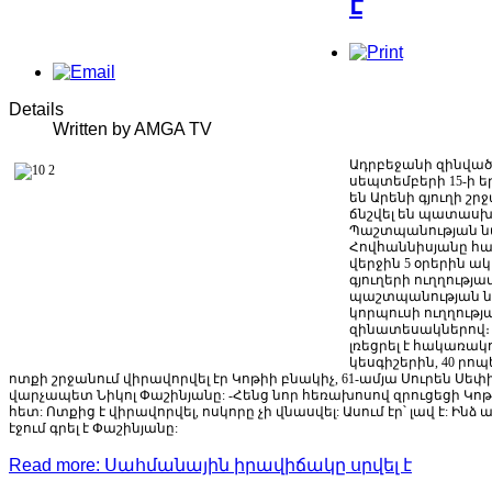
է
Details
Written by AMGA TV
Ադրբեջանի
զինված
սեպտեմբերի
15-
ի
ե
են
Արենի
գյուղի
շր
ճնշվել
են
պատասխ
Պաշտպանության
ն
Հովհաննիսյանը
հա
վերջին
5
օրերին
ակ
գյուղերի
ուղղությա
պաշտպանության
կորպուսի
ուղղությ
զինատեսակներով։
լռեցրել
է
հակառակո
կեսգիշերին
, 40
րոպ
ոտքի
շրջանում
վիրավորվել
էր
Կոթիի
բնակիչ
, 61-
ամյա
Սուրեն
Սեփ
վարչապետ
Նիկոլ
Փաշինյանը
: -
Հենց
նոր
հեռախոսով
զրուցեցի
Կոթ
հետ
:
Ոտքից
է
վիրավորվել
,
ոսկորը
չի
վնասվել
:
Ասում
էր՝
լավ
է
:
Ինձ
ա
էջում
գրել
է
Փաշինյանը
:
Read more: Սահմանային իրավիճակը սրվել է