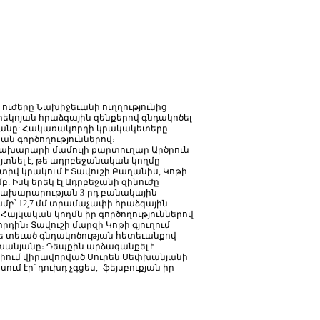
ուժերը
Նախիջեւանի
ուղղությունից
րեկոյան
հրաձգային
զենքերով
գնդակոծել
ջանը
:
Հակառակորդի
կրակակետերը
ան
գործողություններով։
ախարարի
մամուլի
քարտուղար
Արծրուն
յտնել
է
,
թե
ադրբեջանական
կողմը
տիվ
կրակում
է
Տավուշի
Բաղանիս
,
Կոթի
մբ
:
Իսկ
երեկ
էլ
Ադրբեջանի
զինուժը
նախարարության
3-
րդ
բանակային
ամբ՝
12,7
մմ
տրամաչափի
հրաձգային
Հայկական
կողմն
իր
գործողություններով
րդին։
Տավուշի
մարզի
Կոթի
գյուղում
ե
տեւած
գնդակոծության
հետեւանքով
խանյանը։
Դեպքին
արձագանքել
է
իում
վիրավորված
Սուրեն
Սեփխանյանի
սում
էր՝
դուխդ
չգցես
,-
ֆեյսբուքյան
իր