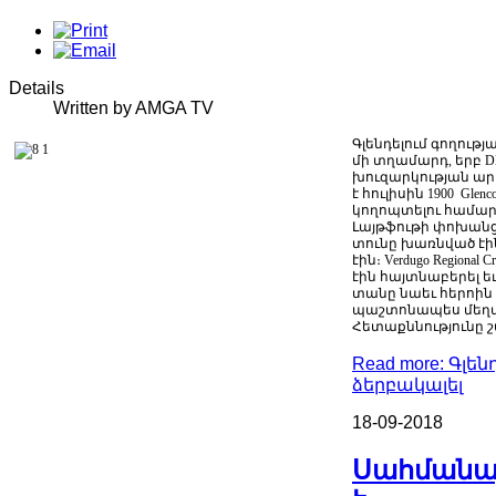
Details
Written by AMGA TV
Գլենդելում
գողությ
մի
տղամարդ
,
երբ
D
խուզարկության
ար
է
հուլիսին
1900 Glenc
կողոպտելու
համար
Լայթֆութի
փոխան
տունը
խառնված
էի
էին։
Verdugo Regional Cr
էին
հայտնաբերել
ե
տանը
նաեւ
հերոին
պաշտոնապես
մեղ
Հետաքննությունը
շ
Read more: Գլե
ձերբակալել
18-09-2018
Սահմանայ