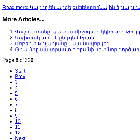
Read more: Կարող են արգելել էլեկտրոնային ծխախ
More Articles...
Վաշինգտոնը պատժամիջոցներ կկիրառի Թուր
Սպիտակ տունն ընդդեմ Իրանի
Ռոբերտ Քոչարյանը կալանավորվեց
Թրամփը պատրաստ է Իրանի հետ նոր գործարք
Page 8 of 326
Start
Prev
3
4
5
6
7
8
9
10
11
12
Next