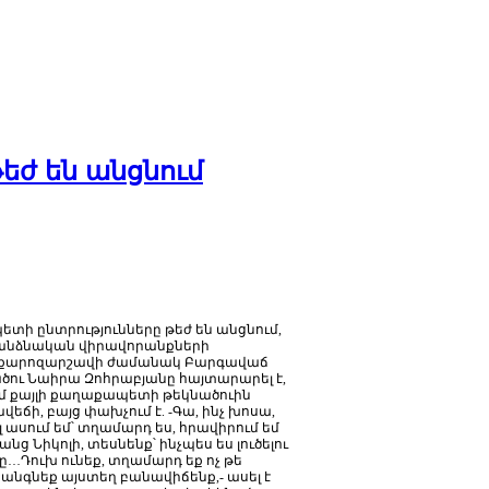
եժ են անցնում
պետի
ընտրությունները
թեժ
են
անցնում
,
անձնական
վիրավորանքների
քարոզարշավի
ժամանակ
Բարգավաճ
ծու
Նաիրա
Զոհրաբյանը
հայտարարել
է
,
մ
քայլի
քաղաքապետի
թեկնածուին
ավեճի
,
բայց
փախչում
է
. -
Գա
,
ինչ
խոսա
,
լ
ասում
եմ՝
տղամարդ
ես
,
հրավիրում
եմ
անց
Նիկոլի
,
տեսնենք՝
ինչպես
ես
լուծելու
ը
…
Դուխ
ունեք
,
տղամարդ
եք
ոչ
թե
կանգնեք
այստեղ
բանավիճենք
,-
ասել
է