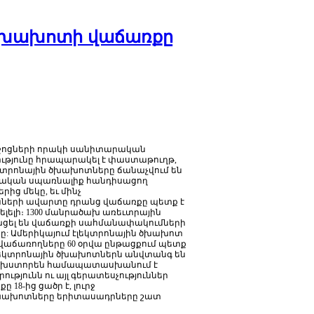
ն ծխախոտի վաճառքը
ջոցների
որակի
սանիտարական
ւթյունը
հրապարակել
է
փաստաթուղթ
,
կտրոնային
ծխախոտները
ճանաչվում
են
ական
սպառնալիք
հանդիսացող
երից
մեկը
,
եւ
մինչ
նների
ավարտը
դրանց
վաճառքը
պետք
է
լելի։
1300
մանրածախ
առեւտրային
ցել
են
վաճառքի
սահմանափակումների
րը
:
Ամերիկայում
էլեկտրոնային
ծխախոտ
վաճառողները
60
օրվա
ընթացքում
պետք
լեկտրոնային
ծխախոտներն
անվտանգ
են
խստորեն
համապատասխանում
է
ությունն
ու
այլ
գերատեսչություններ
քը
18-
ից
ցածր
է
,
լուրջ
խախոտները
երիտասադրները շատ