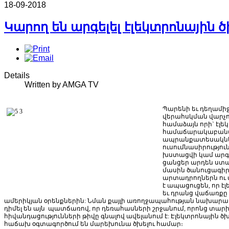
18-09-2018
Կարող են արգելել էլեկտրոնայի
Details
Written by AMGA TV
Պարենի
եւ
դեղամի
վերահսկման
վարչո
համաձայն
որի
`
էլե
համաճարակաբան
ապրանքատեսակն
ուսումնասիրությու
խստացվի
կամ
արգե
ցանցեր
արդեն
ստա
մասին
ծանուցագի
արտադրողներն
ու
է
ապացուցեն
,
որ
է
եւ
դրանց
վաճառքը
ամերիկյան
օրենքներին
:
Նման
քայլի
առողջապահության
նախարար
դիմել
են
այն
պատճառով
,
որ
դեռահասների
շրջանում
,
որոնց
տարի
հիվանդացությունների
թիվը
գնալով
ավելանում
է
:
Էլեկտրոնային
ծ
հաճախ օգտագործում են մարեխունա ծխելու համար։