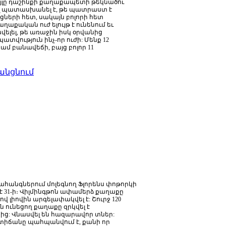
յլը
դաշինքի
քաղաքապետի
թեկնածու
պատասխանել
է
,
թե
պատրաստ
է
ցների
հետ
,
սակայն
բոլորի
հետ
աղաքական
ուժ
ելույթ
է
ունենում
եւ
վելել
,
թե
առաջին
իսկ
օրվանից
ատվություն
ինչ
-
որ
ուժի
:
Մենք
12
նամ
բանավեճի
,
բայց
բոլոր
11
անցնում
ահանգներում
մոլեգնող
Ֆլորենս
փոթորկի
է
31-
ի։
Վիլմինգթոն
ափամերձ
քաղաքը
ով
լիովին
արգելափակվել
է
:
Շուրջ
120
ւն
ունեցող
քաղաքը
զրկվել
է
նից
:
Վնասվել
են
հազարավոր
տներ
:
տիճանը
պահպանվում
է
,
քանի
որ