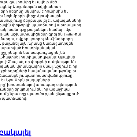
ուրս
գալ
հունից
եւ
ավելի
մեծ
ացնել
:
Ատլանտյան
օվկիանոսի
ների
սեզոնը
սկսվում
է
հունիսին
եւ
եւ
նոյեմբերի
վերջ
:
Հյուսիսային
անությունը
ձերբակալել
է
5
ավազակների
ձային
փոթորկի
պատճառով
արտակարգ
նակ
խանութը
թալանելու
համար
:
Այս
թյան
աշխատակիցները
գրել
են
Twitter-
ում
:
մարդու
,
ովքեր
կոտրել
են
Հինգերորդ
ւ
թալանել
այն
:
Նրանց
կառաջադրվեն
տարարված
է
ոստիկանական
նըջըրներին
նախազգուշացրել
են
ւ
չհայտնել
ոստիկանությանը
:
Այսպիսի
գով
:
Չնայած
,
որ
փոթրկի
ուժգնությունն
ավական
վտանգավոր
մնալ
:
Նշվում
է
,
որ
ջրհեղեղների
հավանականությունը
եւ
ձագանքելու
պատրաստվածությունը
:
չ
եւ
Նյու
Բըրն
քաղաքների
րը՝
խոստանալով
ահապաղ
օգնություն
ւնները
երկյուղում
են
,
որ
առաջիկա
ումը
նրա
ողջ
պատմության
ընթացքում
:
ի
պատճառով։
րբակալել