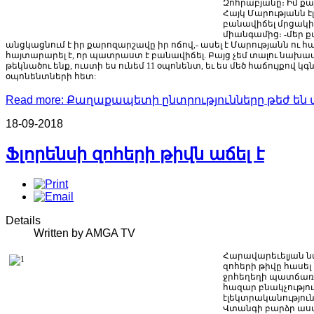
Զոհրաբյանը։
Իմ
քա
Հայկ
Մարությանն
էլ
բանավիճել
մրցակի
միանգամից։
-
մեր
ք
անցկացնում
է
իր
քարոզարշավը
իր
ոճով
,-
ասել
է
Մարությանն
ու
հա
հայտարարել
է
,
որ
պատրաստ
է
բանավիճել
.
Բայց
չեմ
տալու
նախապ
թեկնածու
ենք
,
ուստի
ես
ունեմ
11
օպոնենտ
,
եւ
ես
մեծ
հաճույքով
կգ
օպոնենտների
հետ
:
Read more: Քաղաքապետի ընտրությունները թեժ են 
18-09-2018
Ֆլորենսի զոհերի թիվն աճել է
Details
Written by AMGA TV
Հարավարեւելյան
ն
զոհերի
թիվը
հասել
ջրհեղեղի
պատճառ
հազար
բնակչությո
էլեկտրականությու
Վտանգի
բարձր
աս