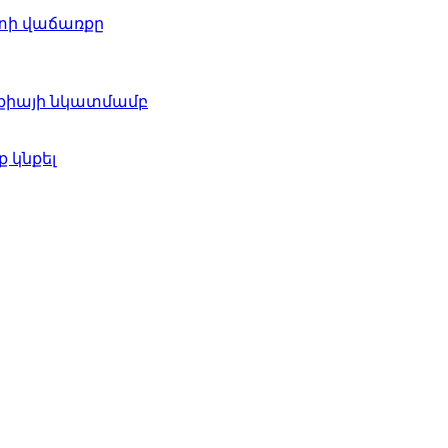
ոտի վաճառքը
քիայի նկատմամբ
 կնքել