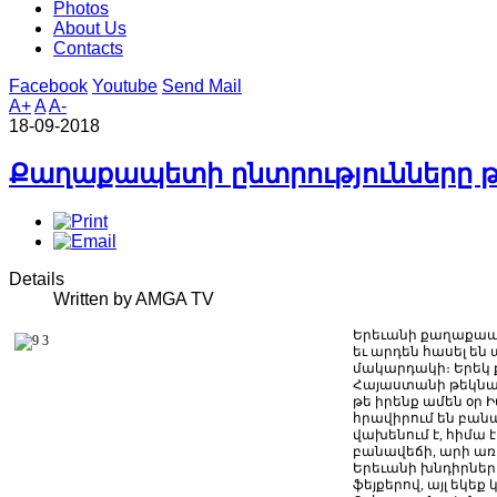
Photos
About Us
Contacts
Facebook
Youtube
Send Mail
A+
A
A-
18-09-2018
Քաղաքապետի ընտրությունները թ
Details
Written by AMGA TV
Երեւանի
քաղաքա
եւ
արդեն
հասել
են
մակարդակի։
Երեկ
Հայաստանի
թեկնա
թե
իրենք
ամեն
օր
Ի
հրավիրում
են
բան
վախենում
է
,
հիմա
է
բանավեճի
,
արի
առ
Երեւանի
խնդիրներ
ֆեյքերով
,
այլ
եկեք