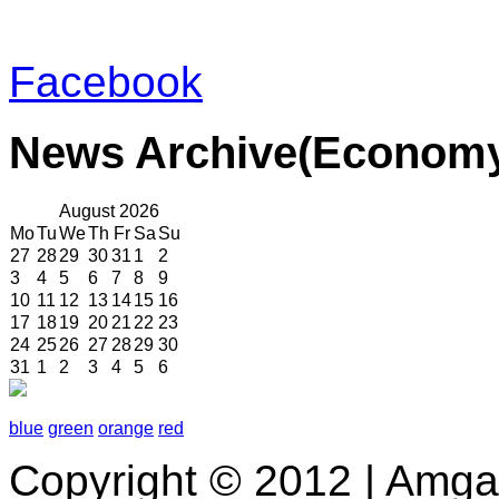
Facebook
News
Archive(Econom
August
2026
Mo
Tu
We
Th
Fr
Sa
Su
27
28
29
30
31
1
2
3
4
5
6
7
8
9
10
11
12
13
14
15
16
17
18
19
20
21
22
23
24
25
26
27
28
29
30
31
1
2
3
4
5
6
blue
green
orange
red
Copyright © 2012 | Amga