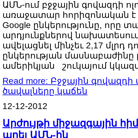
ԱՄՆ
-
ում
բջջային
գովազդի
ոլ
առաջատար
հորիզոնական
է
Google
ընկերությունը
,
որը
տա
արդյունքներով
նախատեսու
ավելացնել
մինչեւ
2,17
մլրդ
դ
ընկերության
մասնաբաժինը
ամերիկյան
շուկայում
կկազ
Read more: Բջջային գովազդ
ծավալները կաճեն
12-12-2012
Արժույթի միջազգային հի
արել ԱՄՆ-ին