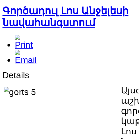
Գործադուլ Լոս Անջելեսի
նավահանգստում
Details
Այս
աշ
գոր
կաթ
Լոս