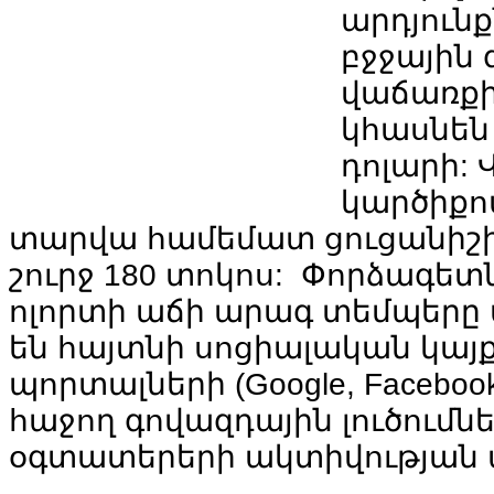
արդյուն
բջջային
վաճառք
կհասնեն
դոլարի
:
կարծիքո
տարվա
համեմատ
ցուցանիշ
շուրջ
180
տոկոս
:
Փորձագետ
ոլորտի
աճի
արագ
տեմպերը
են
հայտնի
սոցիալական
կայ
պորտալների
(Google, Facebook
հաջող
գովազդային
լուծումն
օգտատերերի
ակտիվության