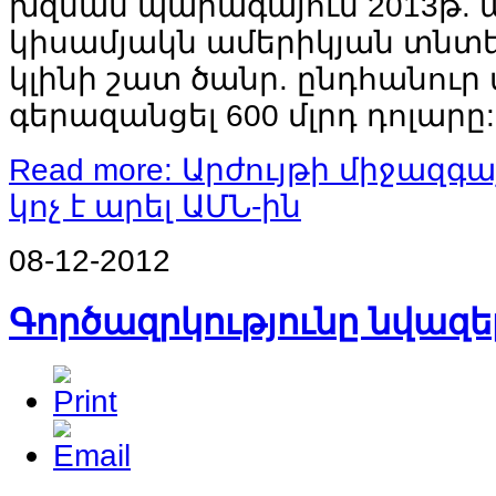
խզման
պարագայում
2013
թ
.
կիսամյակն
ամերիկյան
տնտե
կլինի
շատ
ծանր
.
ընդհանուր
գերազանցել
600
մլրդ
դոլարը
:
Read more: Արժույթի միջազգ
կոչ է արել ԱՄՆ-ին
08-12-2012
Գործազրկությունը նվազել