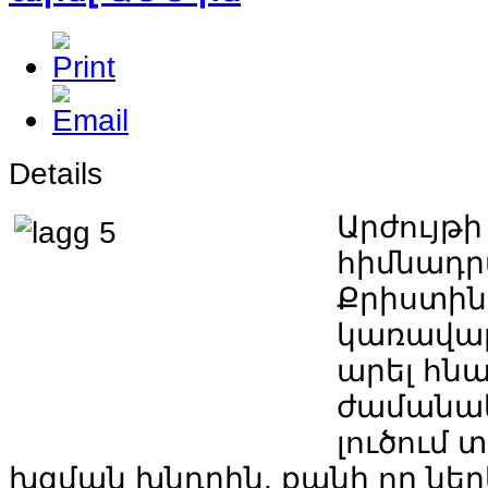
Details
Արժույթի
հիմնադ
Քրիստին
կառավար
արել
հնա
ժամանա
լուծում
տ
խզման
խնդրին
,
քանի
որ
ներ