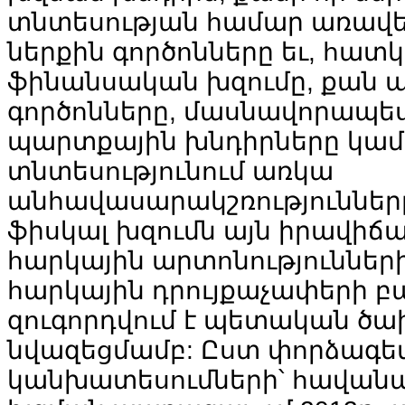
տնտեսության
համար
առավե
ներքին
գործոնները
եւ
,
հատկ
ֆինանսական
խզումը
,
քան
ա
գործոնները
,
մասնավորապե
պարտքային
խնդիրները
կամ
տնտեսությունում
առկա
անհավասարակշռություններ
ֆիսկալ
խզումն
այն
իրավիճա
հարկային
արտոնություններ
հարկային
դրույքաչափերի
բ
զուգորդվում
է
պետական
ծա
նվազեցմամբ
:
Ըստ
փորձագե
կանխատեսումների՝
հավան