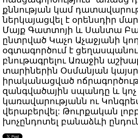
քննության
կամ
դատավարու
ներկայացվել
է
օրենսդիր
մար
Մայք
Գատտոյի
և
Սանտա
Բա
ընտրված
Կաչո
Աչաջյանի
կո
օգտագործում
է
ցեղասպանու
բնութագրելու
Առաջին
աշխա
տարիներին
Օսմանյան
կայսր
իրականացված
ոճրագործութ
զանգվածային
սպանդը
և
կոչ
կառավարությանն
ու
Կոնգրե
վերաբերվել
:
Թուրքական
լոբ
խոչընդոտել
բանաձևի
ընդու