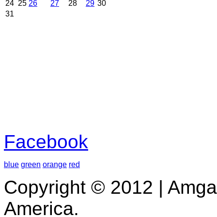
24
25
26
27
28
29
30
31
Facebook
blue
green
orange
red
Copyright © 2012 | Amga
America.