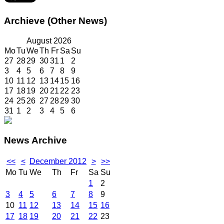
Archieve
(Other News)
August
2026
Mo
Tu
We
Th
Fr
Sa
Su
27
28
29
30
31
1
2
3
4
5
6
7
8
9
10
11
12
13
14
15
16
17
18
19
20
21
22
23
24
25
26
27
28
29
30
31
1
2
3
4
5
6
News
Archive
<<
<
December 2012
>
>>
Mo
Tu
We
Th
Fr
Sa
Su
1
2
3
4
5
6
7
8
9
10
11
12
13
14
15
16
17
18
19
20
21
22
23