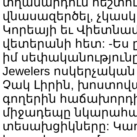
տղամարդուն հեշտո
վնասազերծել, չկասկա
Կորեայի եւ Վիետն
վետերանի հետ: -Ես
իմ սեփականությունը,
Jewelers ոսկերչակ
Չակ Լիրին, խոստովա
գողերին հաճախորդի 
միջադեպը նկարահա
տեսախցիկները: Կադր