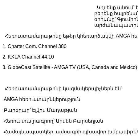
Կոչ ենք անում՝
բերենք հայրենան
օրրանը՝ Գյումր
արժանապատիվ ք
Հեռուստամարաթոնը եթեր կհեռարձակվի
AMGA
հե
1.
Charter
Com
.
Channel
380
2.
KXLA
Channel
44.10
3.
GlobeCast
Satellite
-
AMGA
TV
(
USA
,
Canada
and
Mexico
)
Հեռուստամարաթոնի կազմակերպիչներն են՝
AMGA
հեռուստաընկերություն
Բարերար՝ Էլվիս Մադաթյան
Հեռուստալրագրող՝ Արմեն Բարսեղյան
Համայնապատկեր, ամսագրի գլխավոր խմբագիր Ս