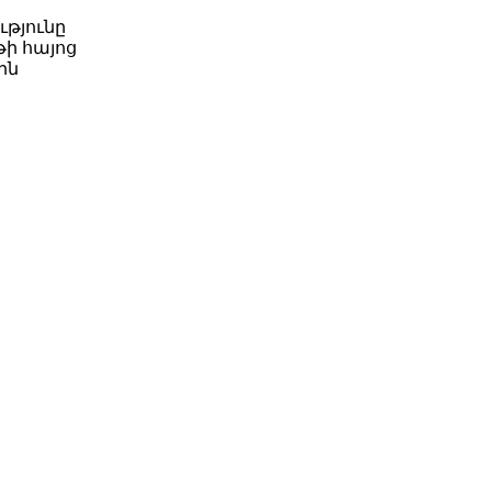
ւթյունը
թի հայոց
ին