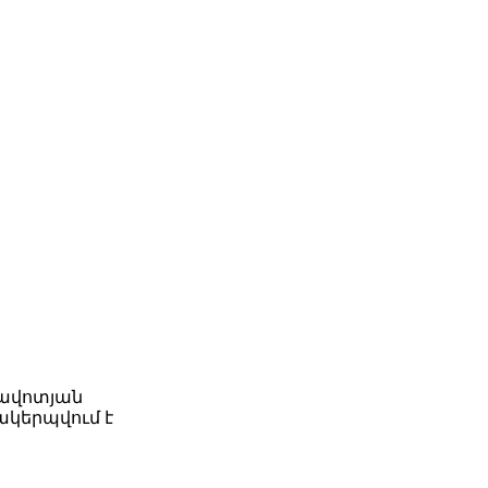
ռավոտյան
կերպվում է