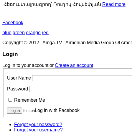
Հեռուստալրագրող՝ Ռուդիկ Հովսեփյան
Read more
Facebook
blue
green
orange
red
Copyright © 2012 | Amga.TV | Armenian Media Group Of Amer
Login
Log in to your account or
Create an account
User Name
Password
Remember Me
Log in with Facebook
fb icon
Forgot your password?
Forgot your username?